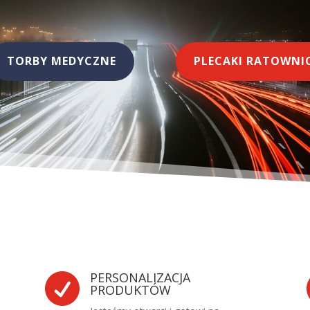
TORBY MEDYCZNE
PLECAKI RATOWNI
PERSONALIZACJA

PRODUKTÓW