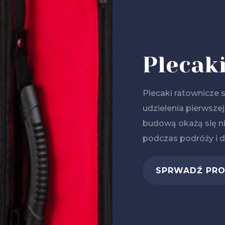
Plecak
Plecaki ratownicze
s
udzielenia pierwsze
budową okażą się n
podczas podróży i d
SPRWADŹ PR