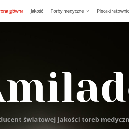
rona główna
Jakość
Torby medyczne
Plecaki ratowni
Amilad
ducent światowej jakości toreb medycz