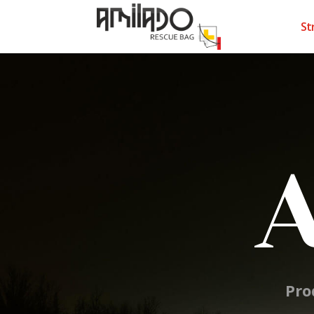
St
Pro