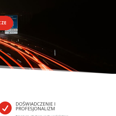
CZE
DOŚWIADCZENIE I

PROFESJONALIZM