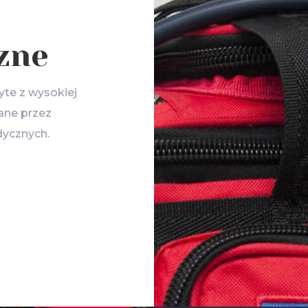
zne
yte z wysokiej
ane przez
ycznych.