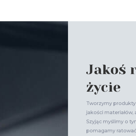
Jakoś 
życie
Tworzymy produkty p
jakości materiałów,
Szyjąc myślimy o t
pomagamy ratować lu